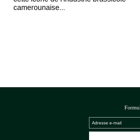
camerounaise...
Formul