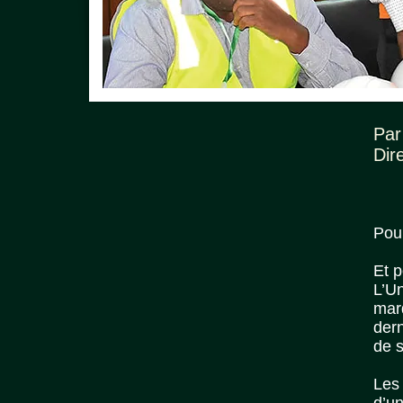
Par
Dir
Pour
Et p
L’U
mar
der
de s
Les 