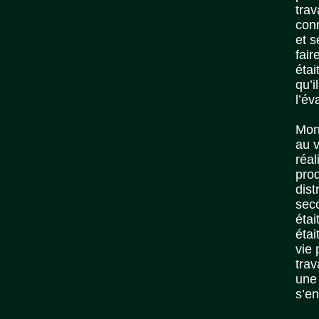
trav
conn
et s
fai
étai
qu’i
l’év
Mon
au v
réal
prod
dist
seco
étai
étai
vie 
trav
une 
s’en