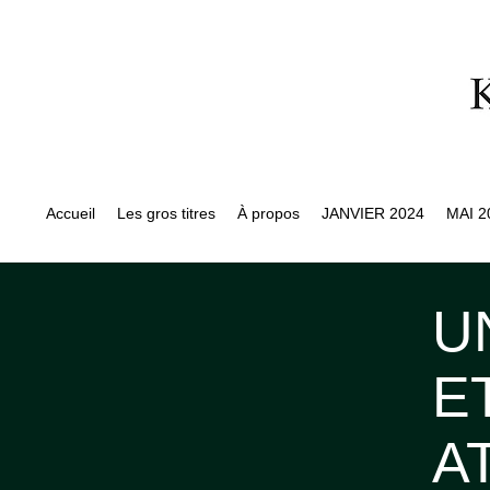
Accueil
Les gros titres
À propos
JANVIER 2024
MAI 2
U
E
A