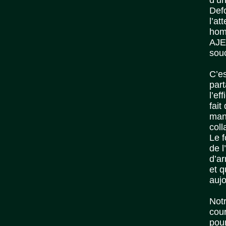
d’un
Def
l’at
hom
AJE
souc
C’es
part
l’ef
fait
mani
coll
Le f
de l
d’ar
et q
aujo
Notr
cou
pour