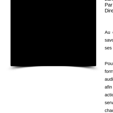
Pa
Dir
Au 
savo
ses
Pou
form
aud
afin
act
serv
cha