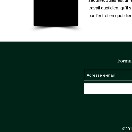
sécurité. Jules est u
travail quotidien, qu’il
par l’entretien quotidi
Formul
©201