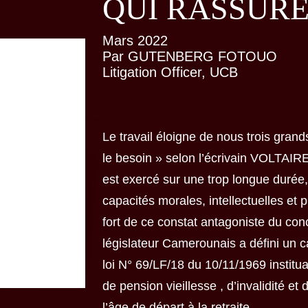
QUI RASSUR
Mars 2022
Par GUTENBERG FOTOUO
Litigation Officer, UCB
Le travail éloigne de nous trois grands
le besoin » selon l’écrivain VOLTAIRE. 
est exercé sur une trop longue durée, l
capacités morales, intellectuelles et
fort de ce constat antagoniste du conc
législateur Camerounais a défini un ca
loi N° 69/LF/18 du 10/11/1969 institu
de pension vieillesse , d’invalidité et
l’âge de départ à la retraite...